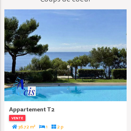
Appartement T2
VENTE
36.72 m²
1
2 p