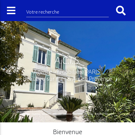
Votre recherche
A.C.I.S.
Agence Immobilière PARIS,
Beaulieu sur mer & Aix en Provence
Bienvenue