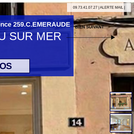
09.73.41.07.27 |
ALERTE MAIL
|
ence 259.C.EMERAUDE
U SUR MER
TOS