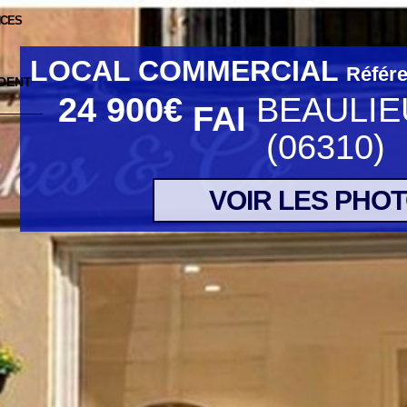
NCES
LOCAL COMMERCIAL
Référ
24 900
€
BEAULIE
FAI
(06310)
VOIR LES PHO