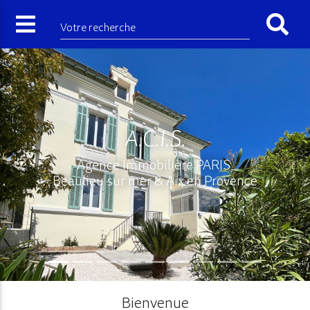
Votre recherche
A.C.I.S.
Agence Immobilière PARIS,
Beaulieu sur mer & Aix en Provence
Bienvenue