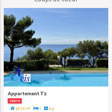
Appartement T2
VENTE
36.72 m²
1
2 p