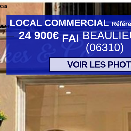
NCES
LOCAL COMMERCIAL
Référ
24 900
€
BEAULIE
FAI
(06310)
VOIR LES PHO