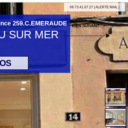
09.73.41.07.27 |
ALERTE MAIL
|
ence 259.C.EMERAUDE
U SUR MER
TOS