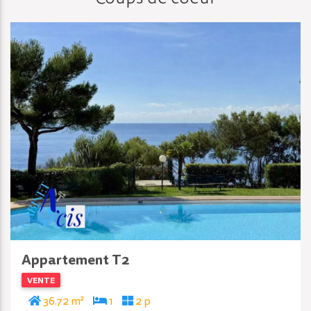
Appartement T2
VENTE
36.72 m²
1
2 p