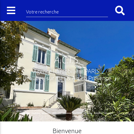
Votre recherche
A.C.I.S.
Agence Immobilière PARIS,
Beaulieu sur mer & Aix en Provence
Bienvenue